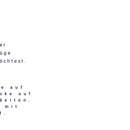
er
Füge
öchtest.
ke auf
icke auf
beiten.
u mit
t.