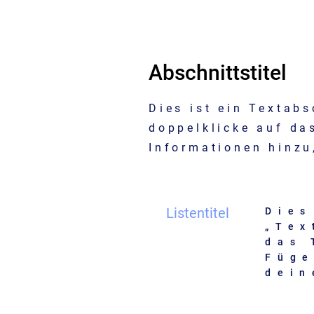
Abschnittstitel
Dies ist ein Textabs
doppelklicke auf da
Informationen hinzu
Listentitel
Dies
„Tex
das 
Füge
dein